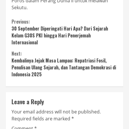
Poros dalam Perang Dunia II untuk melawan
Sekutu.
Continue
Previous:
30 September Diperingati Hari Apa? Dari Sejarah
Reading
Kelam G30S PKI hingga Hari Penerjemah
Internasional
Next:
Kembalinya Jejak Masa Lampau: Repatriasi Fosil,
Penulisan Ulang Sejarah, dan Tantangan Demokrasi di
Indonesia 2025
Leave a Reply
Your email address will not be published.
Required fields are marked
*
Comment
*