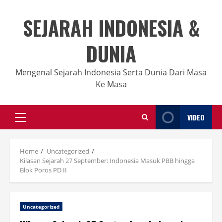
Skip
to
SEJARAH INDONESIA &
content
DUNIA
Mengenal Sejarah Indonesia Serta Dunia Dari Masa
Ke Masa
VIDEO
Primary
Menu
Home
Uncategorized
Kilasan Sejarah 27 September: Indonesia Masuk PBB hingga
Blok Poros PD II
Uncategorized