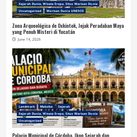
Sejarah Dunia, Wisata Eropa, Situs Warisan Dunia
Uncategorized
Warisan Dunia UNESCO
Zona Arqueológica de Oxkintok, Jejak Peradaban Maya
yang Penuh Misteri di Yucatán
June 14, 2026
Landmark
Meksiko
Sejarah
Sejarah Dunia, Wisata Eropa, Situs Warisan Dunia
Uncategorized
Palacio Municipal de Córdoba, Ikon Sejarah dan