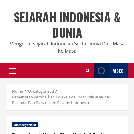
Skip
to
SEJARAH INDONESIA &
content
DUNIA
Mengenal Sejarah Indonesia Serta Dunia Dari Masa
Ke Masa
VIDEO
Primary
Menu
Home
Uncategorized
Pemerintah Kembalikan Koleksi Fosil ‘Manusia Jawa’ dari
Belanda: Bab Baru dalam Sejarah Indonesia
Uncategorized