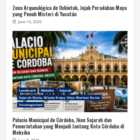
Zona Arqueológica de Oxkintok, Jejak Peradaban Maya
yang Penuh Misteri di Yucatán
June 14, 2026
Landmark
Meksiko
Sejarah
Sejarah Dunia, Wisata Eropa, Situs Warisan Dunia
Uncategorized
Palacio Municipal de Córdoba, Ikon Sejarah dan
Pemerintahan yang Menjadi Jantung Kota Córdoba di
Meksiko