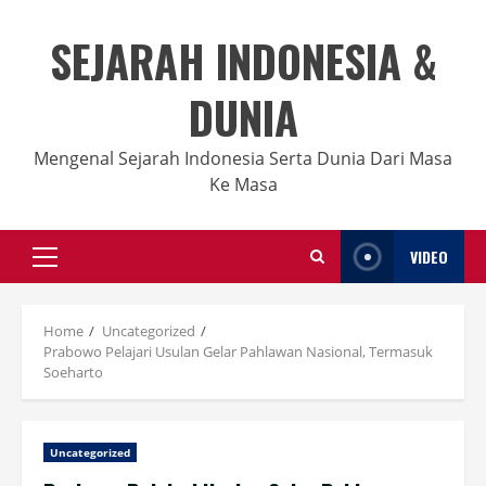
Skip
to
SEJARAH INDONESIA &
content
DUNIA
Mengenal Sejarah Indonesia Serta Dunia Dari Masa
Ke Masa
VIDEO
Primary
Menu
Home
Uncategorized
Prabowo Pelajari Usulan Gelar Pahlawan Nasional, Termasuk
Soeharto
Uncategorized