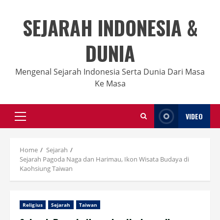
Skip
to
SEJARAH INDONESIA &
content
DUNIA
Mengenal Sejarah Indonesia Serta Dunia Dari Masa
Ke Masa
VIDEO
Primary
Menu
Home
Sejarah
Sejarah Pagoda Naga dan Harimau, Ikon Wisata Budaya di
Kaohsiung Taiwan
Religius
Sejarah
Taiwan