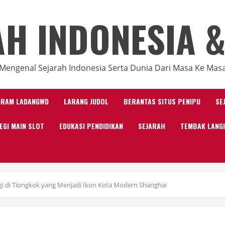
AH INDONESIA &
Mengenal Sejarah Indonesia Serta Dunia Dari Masa Ke Mas
GRAM LADANGWD
LARANG JUDOL
BERANTAS SITUS PENIPU
SE
EGI MAIN SLOT
EDUKASI PENDIDIKAN
SEJARAH
TEMBAK LANG
gi di Tiongkok yang Menjadi Ikon Kota Modern Shanghai