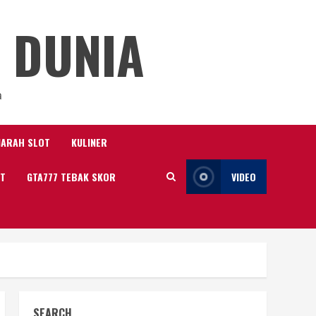
 DUNIA
a
JARAH SLOT
KULINER
IT
GTA777 TEBAK SKOR
VIDEO
SEARCH