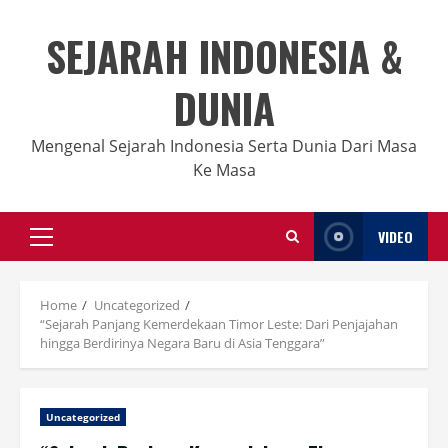
Skip
to
SEJARAH INDONESIA &
content
DUNIA
Mengenal Sejarah Indonesia Serta Dunia Dari Masa
Ke Masa
VIDEO
Primary
Menu
Home
Uncategorized
“Sejarah Panjang Kemerdekaan Timor Leste: Dari Penjajahan
hingga Berdirinya Negara Baru di Asia Tenggara”
Uncategorized