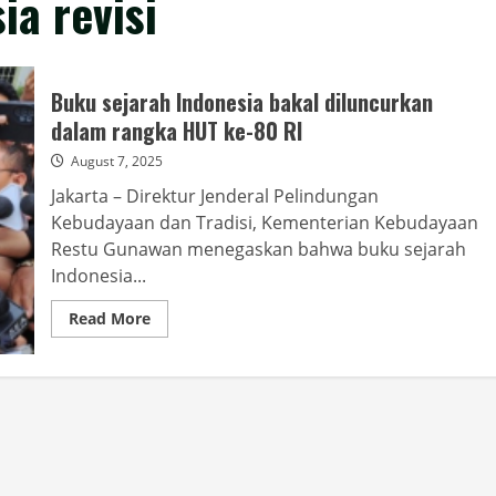
ia revisi
Buku sejarah Indonesia bakal diluncurkan
dalam rangka HUT ke-80 RI
August 7, 2025
Jakarta – Direktur Jenderal Pelindungan
Kebudayaan dan Tradisi, Kementerian Kebudayaan
Restu Gunawan menegaskan bahwa buku sejarah
Indonesia...
Read
Read More
more
about
Buku
sejarah
Indonesia
bakal
diluncurkan
dalam
rangka
HUT
ke-