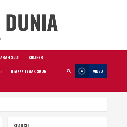
 DUNIA
a
JARAH SLOT
KULINER
IT
GTA777 TEBAK SKOR
VIDEO
SEARCH