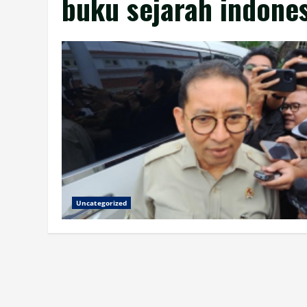
buku sejarah indones
Uncategorized