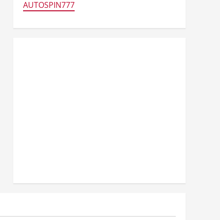
AUTOSPIN777