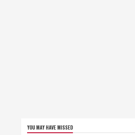
YOU MAY HAVE MISSED