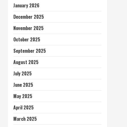
January 2026
December 2025
November 2025
October 2025
September 2025
August 2025
July 2025
June 2025
May 2025
April 2025
March 2025