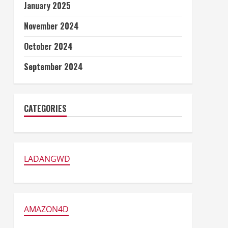
January 2025
November 2024
October 2024
September 2024
CATEGORIES
LADANGWD
AMAZON4D