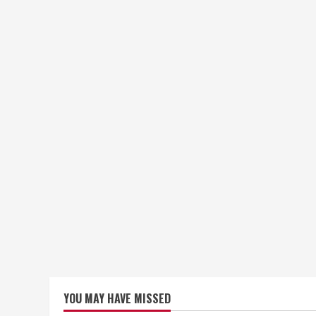
YOU MAY HAVE MISSED