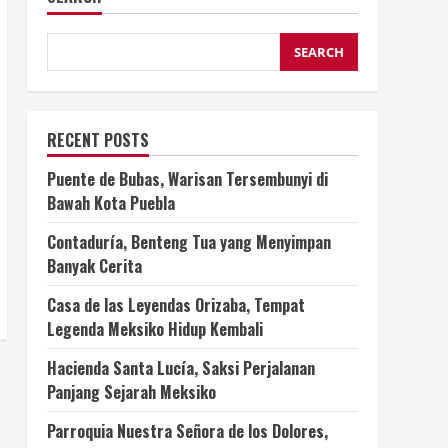
SEARCH
RECENT POSTS
Puente de Bubas, Warisan Tersembunyi di
Bawah Kota Puebla
Contaduría, Benteng Tua yang Menyimpan
Banyak Cerita
Casa de las Leyendas Orizaba, Tempat
Legenda Meksiko Hidup Kembali
Hacienda Santa Lucía, Saksi Perjalanan
Panjang Sejarah Meksiko
Parroquia Nuestra Señora de los Dolores,