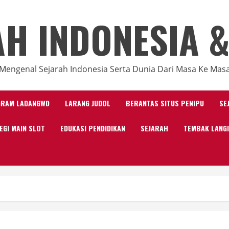
AH INDONESIA &
Mengenal Sejarah Indonesia Serta Dunia Dari Masa Ke Mas
GRAM LADANGWD
LARANG JUDOL
BERANTAS SITUS PENIPU
SE
EGI MAIN SLOT
EDUKASI PENDIDIKAN
SEJARAH
TEMBAK LANG