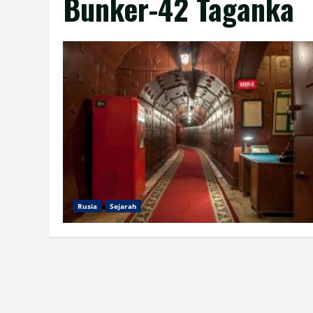
Bunker-42 Taganka
Rusia
Sejarah