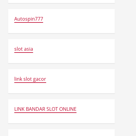
Autospin777
slot asia
link slot gacor
LINK BANDAR SLOT ONLINE