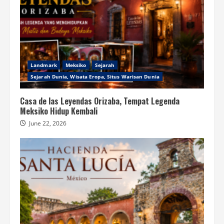
Landmark
Meksiko
Sejarah
Sejarah Dunia, Wisata Eropa, Situs Warisan Dunia
Casa de las Leyendas Orizaba, Tempat Legenda
Meksiko Hidup Kembali
June 22, 2026