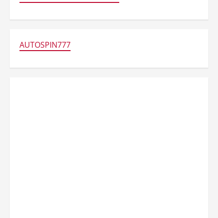
AUTOSPIN777