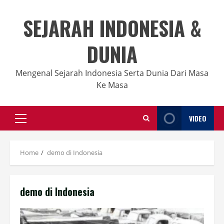
Skip
to
SEJARAH INDONESIA &
content
DUNIA
Mengenal Sejarah Indonesia Serta Dunia Dari Masa
Ke Masa
VIDEO
Primary
Menu
Home
demo di Indonesia
demo di Indonesia