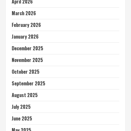
April 2026
March 2026
February 2026
January 2026
December 2025
November 2025
October 2025
September 2025
August 2025
July 2025
June 2025
May 2025