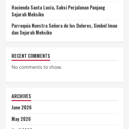
Hacienda Santa Lucía, Saksi Perjalanan Panjang
Sejarah Meksiko
Parroquia Nuestra Señora de los Dolores, Simbol Iman
dan Sejarah Meksiko
RECENT COMMENTS
No comments to show.
ARCHIVES
June 2026
May 2026