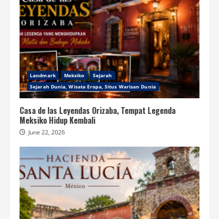
Landmark
Meksiko
Sejarah
Sejarah Dunia, Wisata Eropa, Situs Warisan Dunia
Casa de las Leyendas Orizaba, Tempat Legenda
Meksiko Hidup Kembali
June 22, 2026