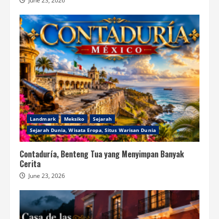
June 23, 2026
Landmark
Meksiko
Sejarah
Sejarah Dunia, Wisata Eropa, Situs Warisan Dunia
Contaduría, Benteng Tua yang Menyimpan Banyak
Cerita
June 23, 2026