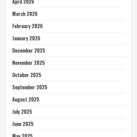
April 2026
March 2026
February 2026
January 2026
December 2025
November 2025
October 2025
September 2025
August 2025
July 2025
June 2025
May 2025