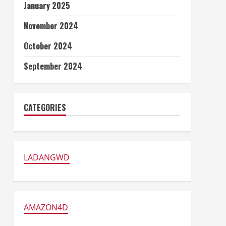
January 2025
November 2024
October 2024
September 2024
CATEGORIES
LADANGWD
AMAZON4D