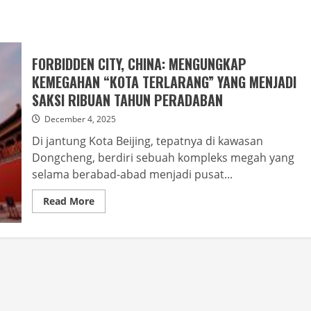
FORBIDDEN CITY, CHINA: MENGUNGKAP
KEMEGAHAN “KOTA TERLARANG” YANG MENJADI
SAKSI RIBUAN TAHUN PERADABAN
December 4, 2025
Di jantung Kota Beijing, tepatnya di kawasan
Dongcheng, berdiri sebuah kompleks megah yang
selama berabad-abad menjadi pusat...
Read
Read More
more
about
FORBIDDEN
CITY,
CHINA:
MENGUNGKAP
KEMEGAHAN
“KOTA
TERLARANG”
YANG
MENJADI