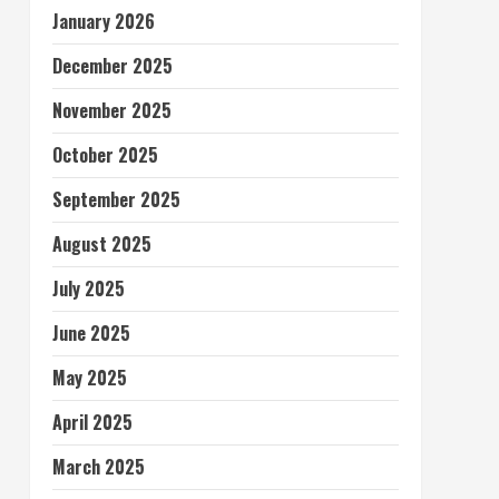
January 2026
December 2025
November 2025
October 2025
September 2025
August 2025
July 2025
June 2025
May 2025
April 2025
March 2025