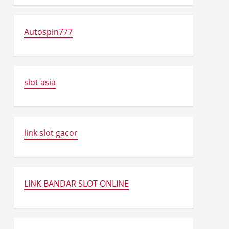
Autospin777
slot asia
link slot gacor
LINK BANDAR SLOT ONLINE