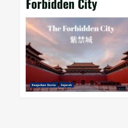
Forbidden City
Keajaiban Dunia
Sejarah