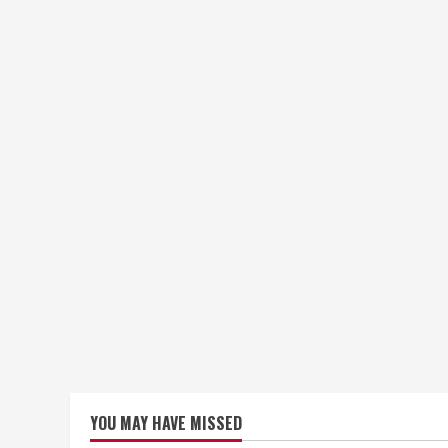
YOU MAY HAVE MISSED