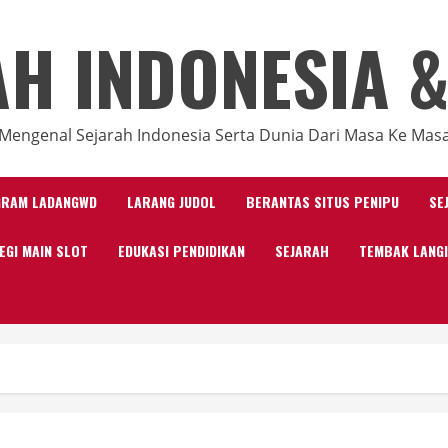
AH INDONESIA &
Mengenal Sejarah Indonesia Serta Dunia Dari Masa Ke Mas
GRAM LADANGWD
LARANG JUDOL
BERANTAS SITUS PENIPU
SE
EGI MAIN SLOT
EDUKASI PENDIDIKAN
SEJARAH
TEMBAK LANG