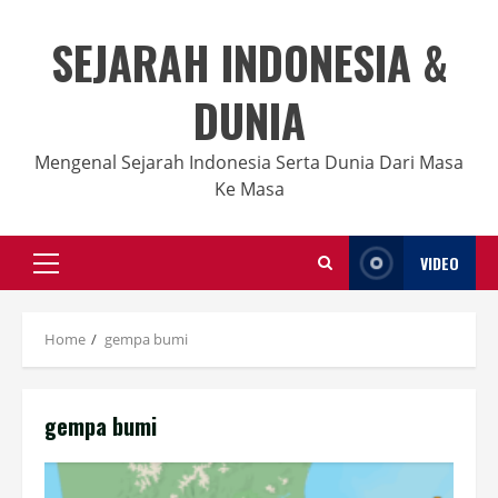
Skip
to
SEJARAH INDONESIA &
content
DUNIA
Mengenal Sejarah Indonesia Serta Dunia Dari Masa
Ke Masa
VIDEO
Primary
Menu
Home
gempa bumi
gempa bumi