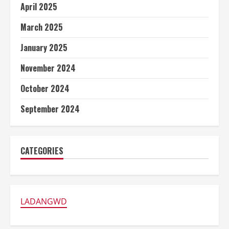
April 2025
March 2025
January 2025
November 2024
October 2024
September 2024
CATEGORIES
LADANGWD