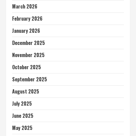
March 2026
February 2026
January 2026
December 2025
November 2025
October 2025
September 2025
August 2025
July 2025
June 2025
May 2025