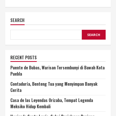
about
Gempa
Rusia
Masuk
dalam
SEARCH
Daftar
Gempa
Bumi
Terbesar
Sepanjang
SEARCH
Sejarah
Dunia
RECENT POSTS
Puente de Bubas, Warisan Tersembunyi di Bawah Kota
Puebla
Contaduría, Benteng Tua yang Menyimpan Banyak
Cerita
Casa de las Leyendas Orizaba, Tempat Legenda
Meksiko Hidup Kembali