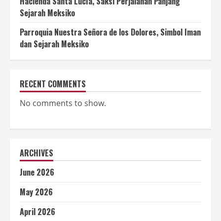
Hacienda Santa Lucía, Saksi Perjalanan Panjang
Sejarah Meksiko
Parroquia Nuestra Señora de los Dolores, Simbol Iman
dan Sejarah Meksiko
RECENT COMMENTS
No comments to show.
ARCHIVES
June 2026
May 2026
April 2026