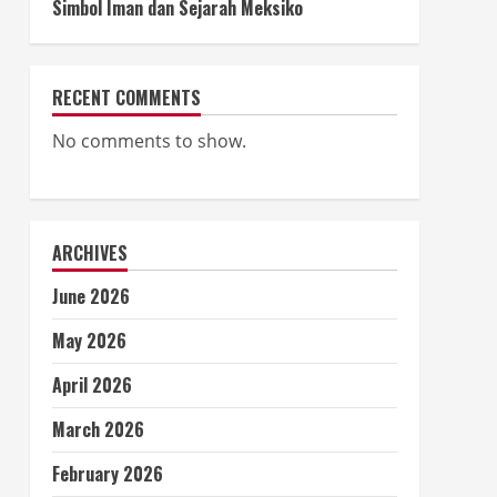
Simbol Iman dan Sejarah Meksiko
RECENT COMMENTS
No comments to show.
ARCHIVES
June 2026
May 2026
April 2026
March 2026
February 2026