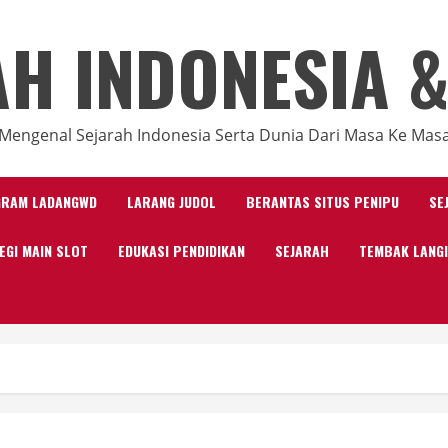
AH INDONESIA &
Mengenal Sejarah Indonesia Serta Dunia Dari Masa Ke Mas
GRAM LADANGWD
LARANG JUDOL
BERANTAS SITUS PENIPU
SE
EGI MAIN SLOT
EDUKASI PENDIDIKAN
SEJARAH
TEMBAK LANG