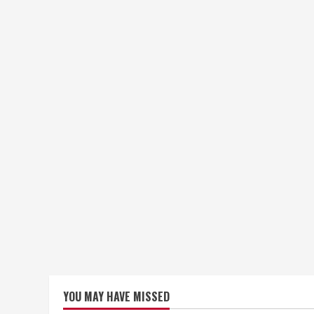
YOU MAY HAVE MISSED