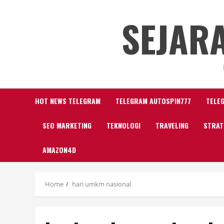
Skip
SEJAR
to
content
HOT NEWS TELEGRAM
TELEGRAM AUTOSPIN777
TELE
SEO MARKETING
TEKNOLOGI
TRAVELING
STRAT
AMAZON4D
Home
hari umkm nasional