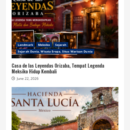
Landmark
Meksiko
Sejarah
Sejarah Dunia, Wisata Eropa, Situs Warisan Dunia
Casa de las Leyendas Orizaba, Tempat Legenda
Meksiko Hidup Kembali
June 22, 2026