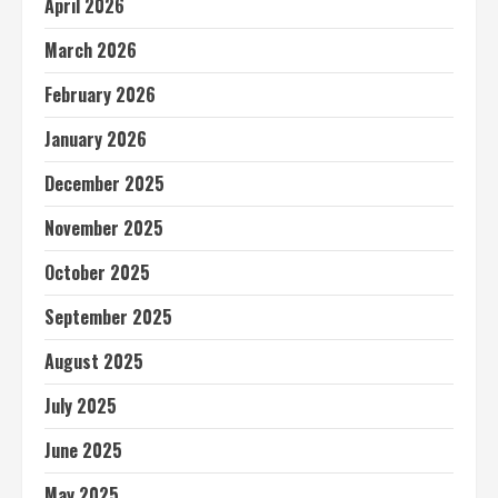
April 2026
March 2026
February 2026
January 2026
December 2025
November 2025
October 2025
September 2025
August 2025
July 2025
June 2025
May 2025