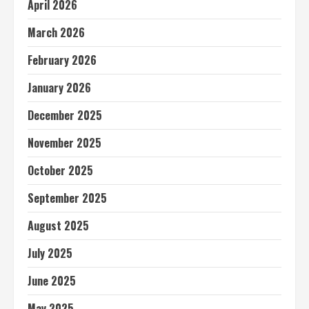
April 2026
March 2026
February 2026
January 2026
December 2025
November 2025
October 2025
September 2025
August 2025
July 2025
June 2025
May 2025