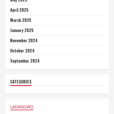
April 2025
March 2025
January 2025
November 2024
October 2024
September 2024
CATEGORIES
LADANGWD