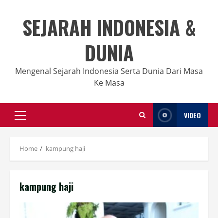
Skip
to
SEJARAH INDONESIA &
content
DUNIA
Mengenal Sejarah Indonesia Serta Dunia Dari Masa
Ke Masa
VIDEO
Primary
Menu
Home
kampung haji
kampung haji