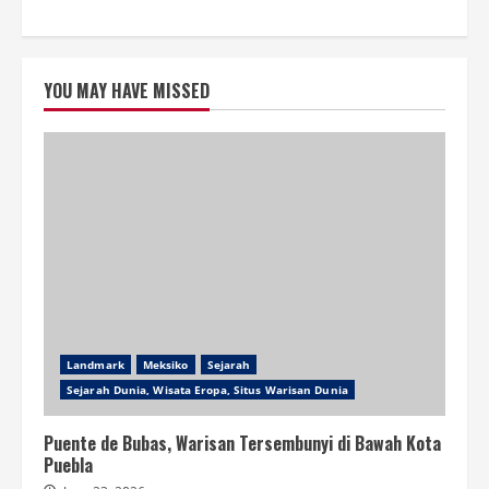
YOU MAY HAVE MISSED
Landmark
Meksiko
Sejarah
Sejarah Dunia, Wisata Eropa, Situs Warisan Dunia
Puente de Bubas, Warisan Tersembunyi di Bawah Kota
Puebla