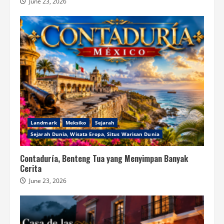
June 23, 2026
Landmark
Meksiko
Sejarah
Sejarah Dunia, Wisata Eropa, Situs Warisan Dunia
Contaduría, Benteng Tua yang Menyimpan Banyak
Cerita
June 23, 2026