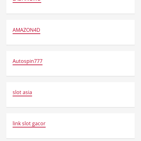
AMAZON4D
Autospin777
slot asia
link slot gacor