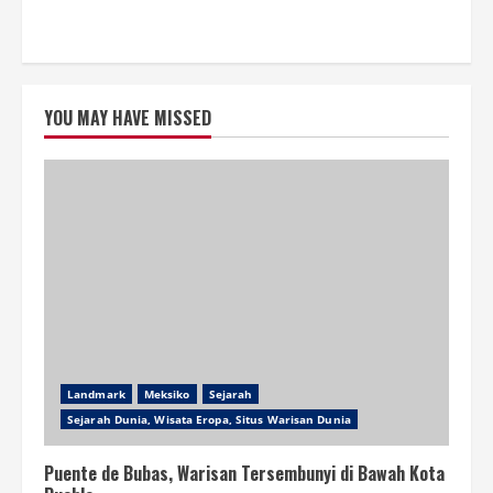
YOU MAY HAVE MISSED
Landmark
Meksiko
Sejarah
Sejarah Dunia, Wisata Eropa, Situs Warisan Dunia
Puente de Bubas, Warisan Tersembunyi di Bawah Kota