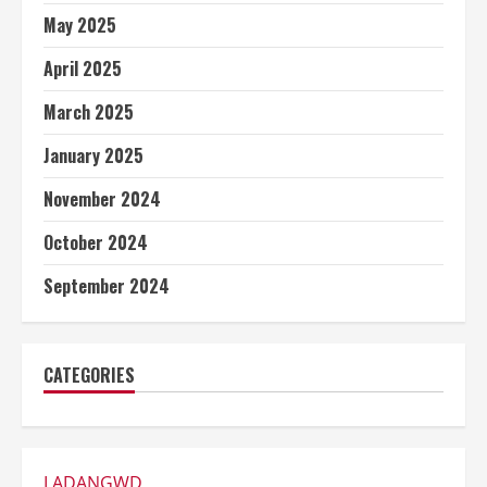
May 2025
April 2025
March 2025
January 2025
November 2024
October 2024
September 2024
CATEGORIES
LADANGWD