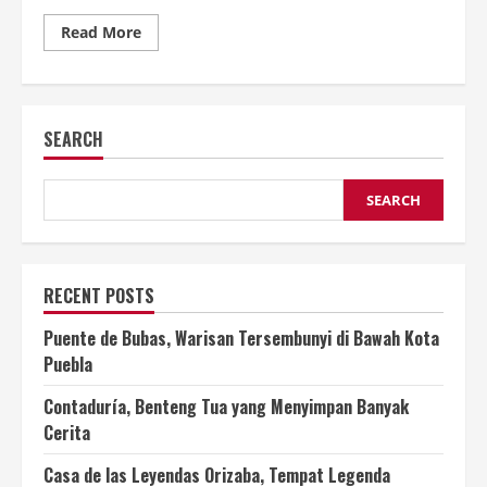
Read
Read More
more
about
Sejarah
Chichén
Itzá
(Meksiko):
SEARCH
Keagungan
Kota
Suci
Bangsa
Maya
SEARCH
yang
Menjadi
Keajaiban
Dunia
RECENT POSTS
Puente de Bubas, Warisan Tersembunyi di Bawah Kota
Puebla
Contaduría, Benteng Tua yang Menyimpan Banyak
Cerita
Casa de las Leyendas Orizaba, Tempat Legenda