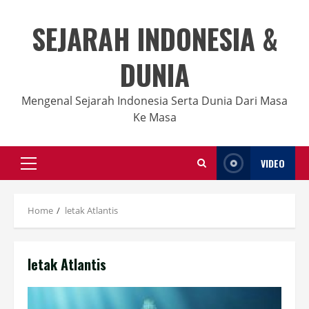
Skip
to
SEJARAH INDONESIA &
content
DUNIA
Mengenal Sejarah Indonesia Serta Dunia Dari Masa
Ke Masa
VIDEO
Primary
Menu
Home
letak Atlantis
letak Atlantis