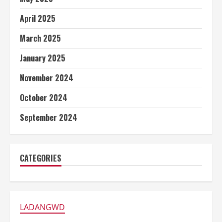
April 2025
March 2025
January 2025
November 2024
October 2024
September 2024
CATEGORIES
LADANGWD