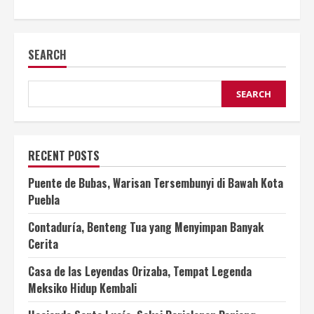
about
Sejarah
Mahamuni
Buddha
Temple
SEARCH
di
Myanmar:
Pusat
Iman
dan
SEARCH
Tradisi
Abadi
RECENT POSTS
Puente de Bubas, Warisan Tersembunyi di Bawah Kota
Puebla
Contaduría, Benteng Tua yang Menyimpan Banyak
Cerita
Casa de las Leyendas Orizaba, Tempat Legenda
Meksiko Hidup Kembali