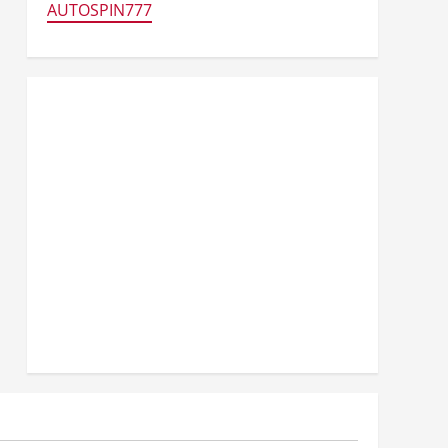
AUTOSPIN777