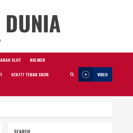
 DUNIA
a
JARAH SLOT
KULINER
IT
GTA777 TEBAK SKOR
VIDEO
SEARCH