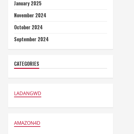
January 2025
November 2024
October 2024
September 2024
CATEGORIES
LADANGWD
AMAZON4D