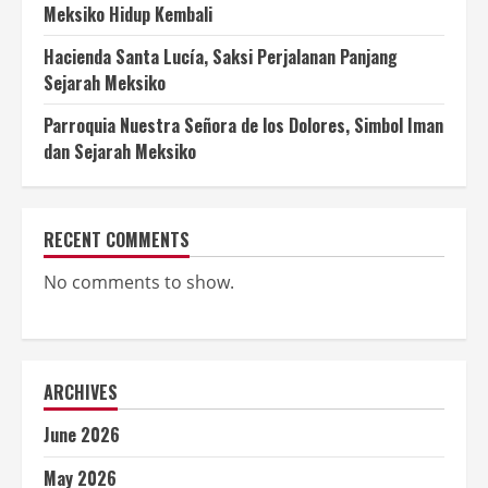
Meksiko Hidup Kembali
Hacienda Santa Lucía, Saksi Perjalanan Panjang
Sejarah Meksiko
Parroquia Nuestra Señora de los Dolores, Simbol Iman
dan Sejarah Meksiko
RECENT COMMENTS
No comments to show.
ARCHIVES
June 2026
May 2026