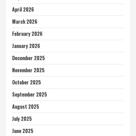
April 2026
March 2026
February 2026
January 2026
December 2025
November 2025
October 2025
September 2025
August 2025
July 2025
June 2025