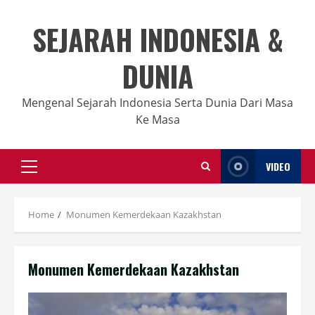
Skip
to
SEJARAH INDONESIA &
content
DUNIA
Mengenal Sejarah Indonesia Serta Dunia Dari Masa
Ke Masa
VIDEO
Primary
Menu
Home
Monumen Kemerdekaan Kazakhstan
Monumen Kemerdekaan Kazakhstan