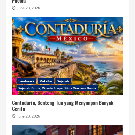
Puebla
June 23, 2026
Landmark
Meksiko
Sejarah
Sejarah Dunia, Wisata Eropa, Situs Warisan Dunia
Contaduría, Benteng Tua yang Menyimpan Banyak
Cerita
June 23, 2026