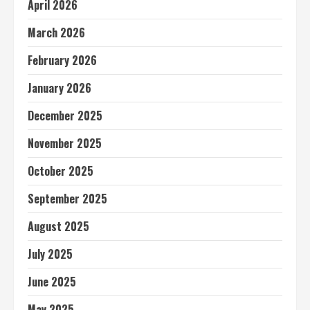
April 2026
March 2026
February 2026
January 2026
December 2025
November 2025
October 2025
September 2025
August 2025
July 2025
June 2025
May 2025