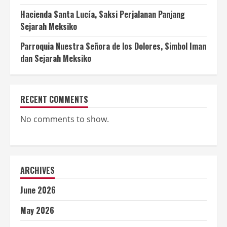
Hacienda Santa Lucía, Saksi Perjalanan Panjang
Sejarah Meksiko
Parroquia Nuestra Señora de los Dolores, Simbol Iman
dan Sejarah Meksiko
RECENT COMMENTS
No comments to show.
ARCHIVES
June 2026
May 2026