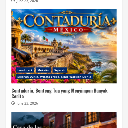
June 23, 2026
Landmark
Meksiko
Sejarah
Sejarah Dunia, Wisata Eropa, Situs Warisan Dunia
Contaduría, Benteng Tua yang Menyimpan Banyak
Cerita
June 23, 2026