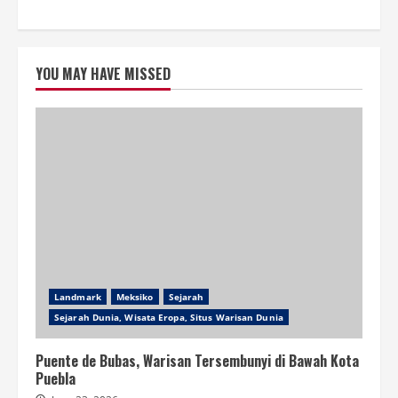
YOU MAY HAVE MISSED
Landmark
Meksiko
Sejarah
Sejarah Dunia, Wisata Eropa, Situs Warisan Dunia
Puente de Bubas, Warisan Tersembunyi di Bawah Kota
Puebla