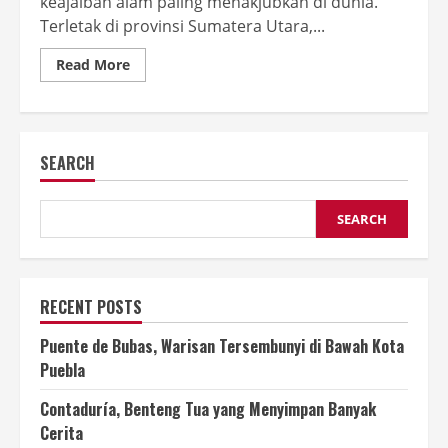
keajaiban alam paling menakjubkan di dunia.
Terletak di provinsi Sumatera Utara,...
Read
Read More
more
about
Misteri
Alam:
Sejarah
Terbentuknya
SEARCH
Danau
Toba,
Danau
Vulkanik
Terbesar
SEARCH
di
Dunia
RECENT POSTS
Puente de Bubas, Warisan Tersembunyi di Bawah Kota
Puebla
Contaduría, Benteng Tua yang Menyimpan Banyak
Cerita