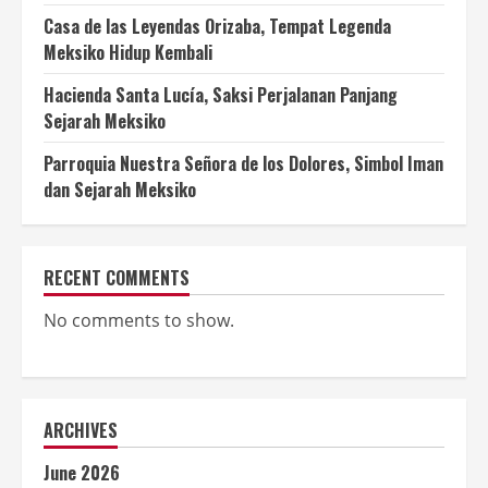
Casa de las Leyendas Orizaba, Tempat Legenda
Meksiko Hidup Kembali
Hacienda Santa Lucía, Saksi Perjalanan Panjang
Sejarah Meksiko
Parroquia Nuestra Señora de los Dolores, Simbol Iman
dan Sejarah Meksiko
RECENT COMMENTS
No comments to show.
ARCHIVES
June 2026