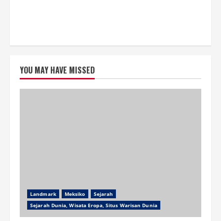
YOU MAY HAVE MISSED
Landmark
Meksiko
Sejarah
Sejarah Dunia, Wisata Eropa, Situs Warisan Dunia