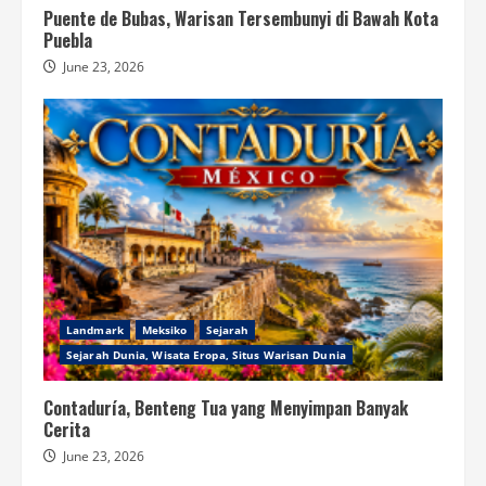
Puente de Bubas, Warisan Tersembunyi di Bawah Kota
Puebla
June 23, 2026
Landmark
Meksiko
Sejarah
Sejarah Dunia, Wisata Eropa, Situs Warisan Dunia
Contaduría, Benteng Tua yang Menyimpan Banyak
Cerita
June 23, 2026