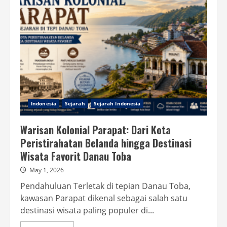
Indonesia
Sejarah
Sejarah Indonesia
Warisan Kolonial Parapat: Dari Kota
Peristirahatan Belanda hingga Destinasi
Wisata Favorit Danau Toba
May 1, 2026
Pendahuluan Terletak di tepian Danau Toba,
kawasan Parapat dikenal sebagai salah satu
destinasi wisata paling populer di...