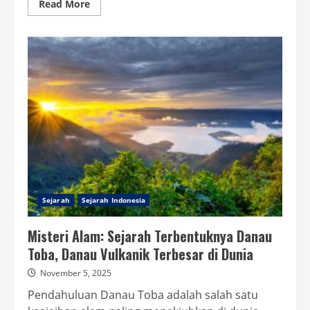
Read
Read More
more
about
Warisan
Kolonial
Parapat:
Dari
Kota
Peristirahatan
Belanda
hingga
Destinasi
Wisata
Favorit
Danau
Toba
Sejarah
Sejarah Indonesia
Misteri Alam: Sejarah Terbentuknya Danau
Toba, Danau Vulkanik Terbesar di Dunia
November 5, 2025
Pendahuluan Danau Toba adalah salah satu