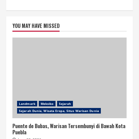
YOU MAY HAVE MISSED
Landmark
Meksiko
Sejarah
Sejarah Dunia, Wisata Eropa, Situs Warisan Dunia
Puente de Bubas, Warisan Tersembunyi di Bawah Kota
Puebla