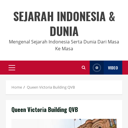
Skip
to
SEJARAH INDONESIA &
content
DUNIA
Mengenal Sejarah Indonesia Serta Dunia Dari Masa
Ke Masa
VIDEO
Primary
Menu
Home
Queen Victoria Building QVB
Queen Victoria Building QVB