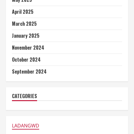
April 2025
March 2025
January 2025
November 2024
October 2024
September 2024
CATEGORIES
LADANGWD