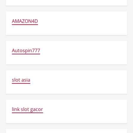
AMAZON4D
Autospin777
slot asia
link slot gacor