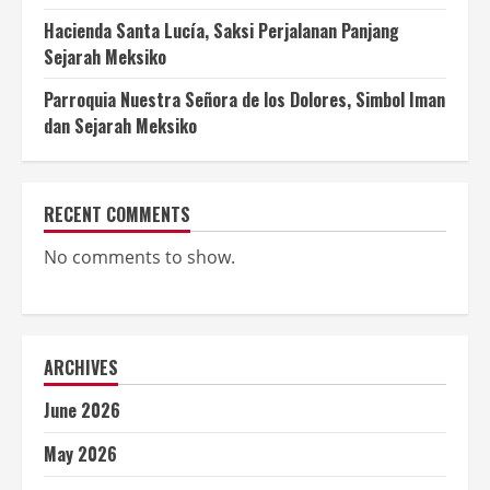
Hacienda Santa Lucía, Saksi Perjalanan Panjang
Sejarah Meksiko
Parroquia Nuestra Señora de los Dolores, Simbol Iman
dan Sejarah Meksiko
RECENT COMMENTS
No comments to show.
ARCHIVES
June 2026
May 2026