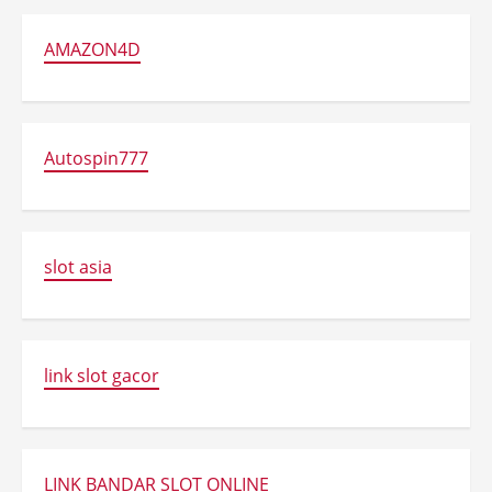
AMAZON4D
Autospin777
slot asia
link slot gacor
LINK BANDAR SLOT ONLINE