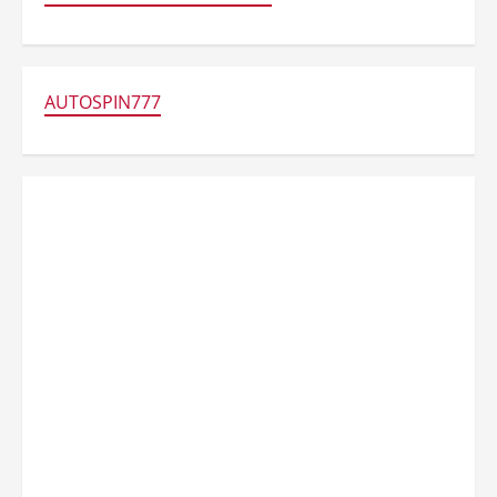
AUTOSPIN777