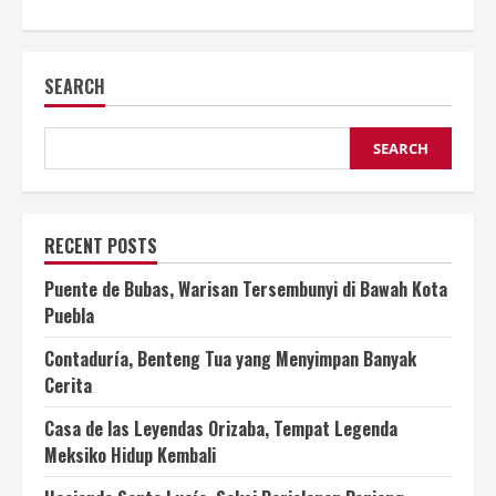
about
Sejarah
Kuil
Surga
Beijing,
SEARCH
Pusat
Ritual
Kekaisaran
Tiongkok
SEARCH
RECENT POSTS
Puente de Bubas, Warisan Tersembunyi di Bawah Kota
Puebla
Contaduría, Benteng Tua yang Menyimpan Banyak
Cerita
Casa de las Leyendas Orizaba, Tempat Legenda
Meksiko Hidup Kembali