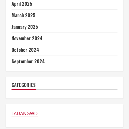
April 2025
March 2025
January 2025
November 2024
October 2024
September 2024
CATEGORIES
LADANGWD