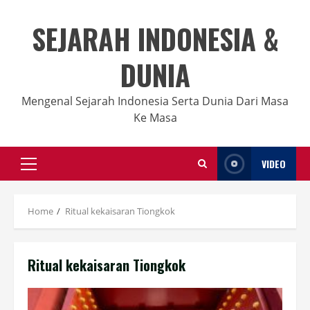
Skip
to
SEJARAH INDONESIA &
content
DUNIA
Mengenal Sejarah Indonesia Serta Dunia Dari Masa
Ke Masa
VIDEO
Primary
Menu
Home
Ritual kekaisaran Tiongkok
Ritual kekaisaran Tiongkok