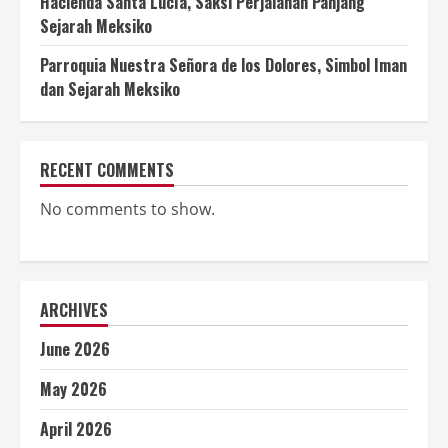
Hacienda Santa Lucía, Saksi Perjalanan Panjang
Sejarah Meksiko
Parroquia Nuestra Señora de los Dolores, Simbol Iman
dan Sejarah Meksiko
RECENT COMMENTS
No comments to show.
ARCHIVES
June 2026
May 2026
April 2026