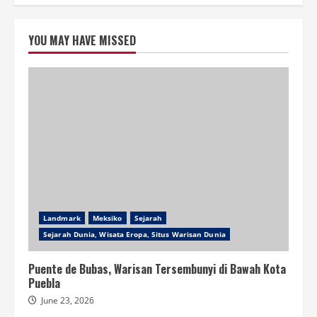
YOU MAY HAVE MISSED
Landmark
Meksiko
Sejarah
Sejarah Dunia, Wisata Eropa, Situs Warisan Dunia
Puente de Bubas, Warisan Tersembunyi di Bawah Kota
Puebla
June 23, 2026