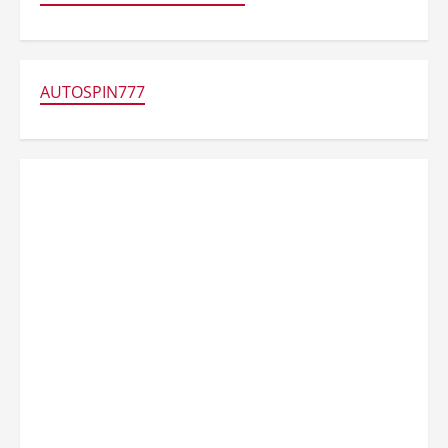
AUTOSPIN777