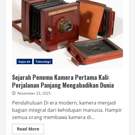
Sejarah
Teknologi
Sejarah Penemu Kamera Pertama Kali:
Perjalanan Panjang Mengabadikan Dunia
November 23, 2025
Pendahuluan Di era modern, kamera menjadi
bagian integral dari kehidupan manusia. Hampir
semua orang membawa kamera di...
Read
Read More
more