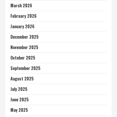
March 2026
February 2026
January 2026
December 2025
November 2025
October 2025
September 2025
August 2025
July 2025
June 2025
May 2025