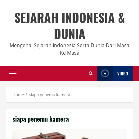
Skip
to
SEJARAH INDONESIA &
content
DUNIA
Mengenal Sejarah Indonesia Serta Dunia Dari Masa
Ke Masa
VIDEO
Primary
Menu
Home
siapa penemu kamera
siapa penemu kamera