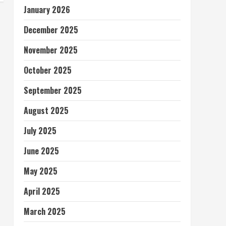
January 2026
December 2025
November 2025
October 2025
September 2025
August 2025
July 2025
June 2025
May 2025
April 2025
March 2025