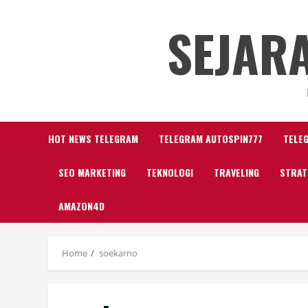
Skip
SEJAR
to
content
HOT NEWS TELEGRAM
TELEGRAM AUTOSPIN777
TELE
SEO MARKETING
TEKNOLOGI
TRAVELING
STRAT
AMAZON4D
Home
soekarno