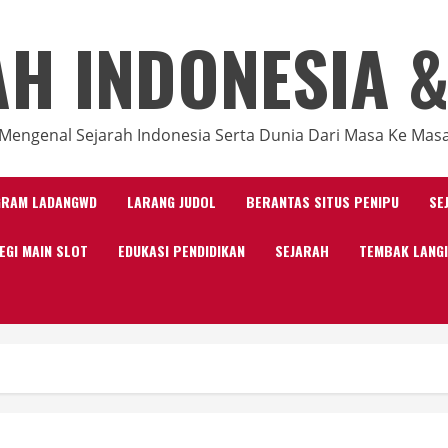
AH INDONESIA &
Mengenal Sejarah Indonesia Serta Dunia Dari Masa Ke Mas
GRAM LADANGWD
LARANG JUDOL
BERANTAS SITUS PENIPU
SE
EGI MAIN SLOT
EDUKASI PENDIDIKAN
SEJARAH
TEMBAK LANG