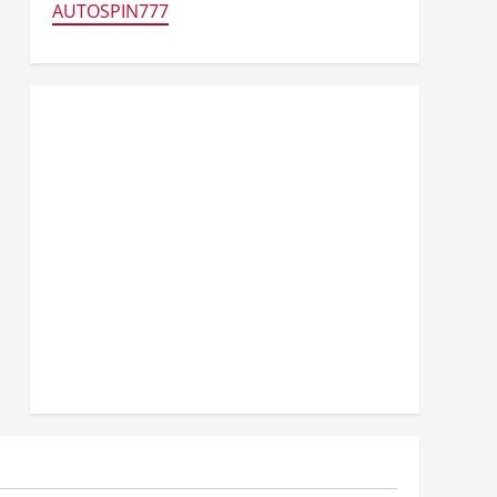
AUTOSPIN777