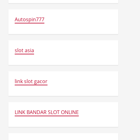
Autospin777
slot asia
link slot gacor
LINK BANDAR SLOT ONLINE