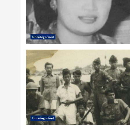
Uncategorized
Uncategorized