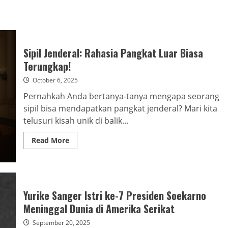
Sipil Jenderal: Rahasia Pangkat Luar Biasa
Terungkap!
October 6, 2025
Pernahkah Anda bertanya-tanya mengapa seorang
sipil bisa mendapatkan pangkat jenderal? Mari kita
telusuri kisah unik di balik...
Read
Read More
more
about
Sipil
Jenderal:
Rahasia
Pangkat
Luar
Yurike Sanger Istri ke-7 Presiden Soekarno
Biasa
Terungkap!
Meninggal Dunia di Amerika Serikat
September 20, 2025