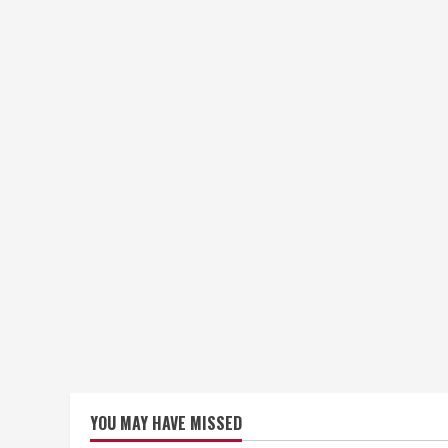
YOU MAY HAVE MISSED