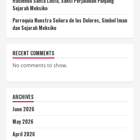
Hacienda Santa Lucía, Saksi Perjalanan Panjang
Sejarah Meksiko
Parroquia Nuestra Señora de los Dolores, Simbol Iman
dan Sejarah Meksiko
RECENT COMMENTS
No comments to show.
ARCHIVES
June 2026
May 2026
April 2026