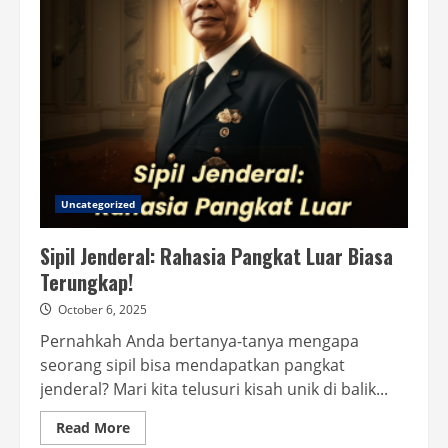
Uncategorized
Sipil Jenderal: Rahasia Pangkat Luar Biasa
Terungkap!
October 6, 2025
Pernahkah Anda bertanya-tanya mengapa
seorang sipil bisa mendapatkan pangkat
jenderal? Mari kita telusuri kisah unik di balik...
Read
Read More
more