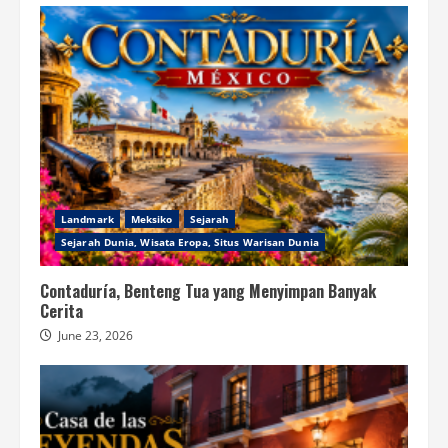
Landmark
Meksiko
Sejarah
Sejarah Dunia, Wisata Eropa, Situs Warisan Dunia
Contaduría, Benteng Tua yang Menyimpan Banyak
Cerita
June 23, 2026