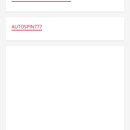
AUTOSPIN777