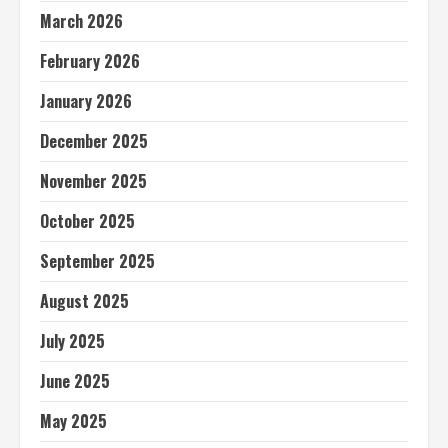
March 2026
February 2026
January 2026
December 2025
November 2025
October 2025
September 2025
August 2025
July 2025
June 2025
May 2025