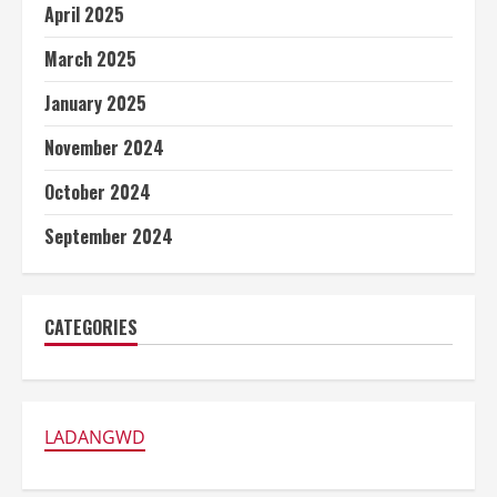
April 2025
March 2025
January 2025
November 2024
October 2024
September 2024
CATEGORIES
LADANGWD