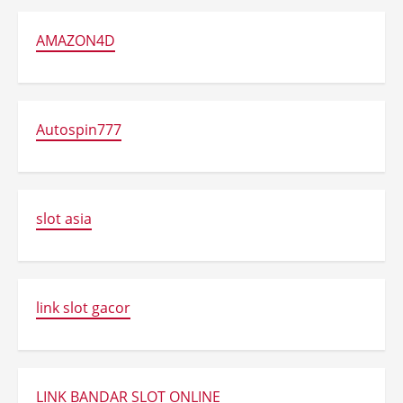
AMAZON4D
Autospin777
slot asia
link slot gacor
LINK BANDAR SLOT ONLINE