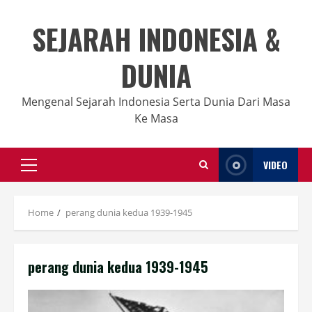
Skip
to
SEJARAH INDONESIA &
content
DUNIA
Mengenal Sejarah Indonesia Serta Dunia Dari Masa
Ke Masa
VIDEO
Primary
Menu
Home
perang dunia kedua 1939-1945
perang dunia kedua 1939-1945