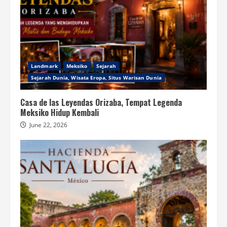
Landmark
Meksiko
Sejarah
Sejarah Dunia, Wisata Eropa, Situs Warisan Dunia
Casa de las Leyendas Orizaba, Tempat Legenda
Meksiko Hidup Kembali
June 22, 2026