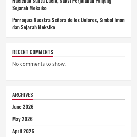
Hacienda Santa Lucía, Saksi Perjalanan Panjang
Sejarah Meksiko
Parroquia Nuestra Señora de los Dolores, Simbol Iman
dan Sejarah Meksiko
RECENT COMMENTS
No comments to show.
ARCHIVES
June 2026
May 2026
April 2026