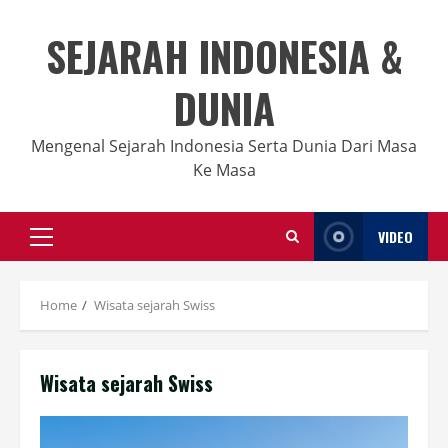
Skip
to
SEJARAH INDONESIA &
content
DUNIA
Mengenal Sejarah Indonesia Serta Dunia Dari Masa
Ke Masa
VIDEO
Primary
Menu
Home
Wisata sejarah Swiss
Wisata sejarah Swiss