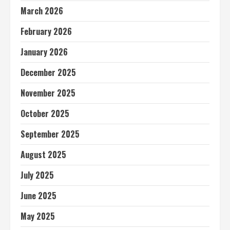
March 2026
February 2026
January 2026
December 2025
November 2025
October 2025
September 2025
August 2025
July 2025
June 2025
May 2025