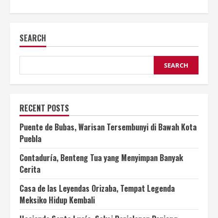
about
Sejarah
Augusta
Raurica
Swiss:
SEARCH
Jejak
Kejayaan
Kota
Romawi
di
SEARCH
Alpen
RECENT POSTS
Puente de Bubas, Warisan Tersembunyi di Bawah Kota
Puebla
Contaduría, Benteng Tua yang Menyimpan Banyak
Cerita
Casa de las Leyendas Orizaba, Tempat Legenda
Meksiko Hidup Kembali