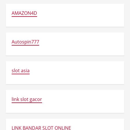
AMAZON4D
Autospin777
slot asia
link slot gacor
LINK BANDAR SLOT ONLINE