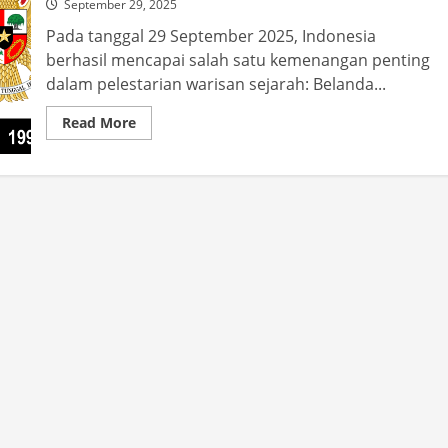
September 29, 2025
Pada tanggal 29 September 2025, Indonesia
berhasil mencapai salah satu kemenangan penting
dalam pelestarian warisan sejarah: Belanda...
Read
Read More
more
about
Pemerintah
Kembalikan
Koleksi
Fosil
‘Manusia
Jawa’
dari
Belanda:
Bab
Baru
dalam
Sejarah
Indonesia