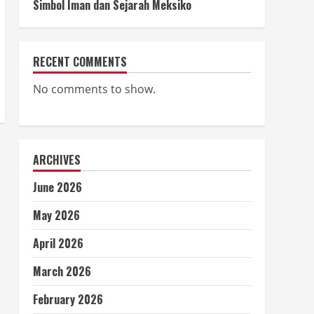
Simbol Iman dan Sejarah Meksiko
RECENT COMMENTS
No comments to show.
ARCHIVES
June 2026
May 2026
April 2026
March 2026
February 2026