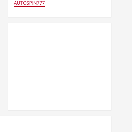
AUTOSPIN777