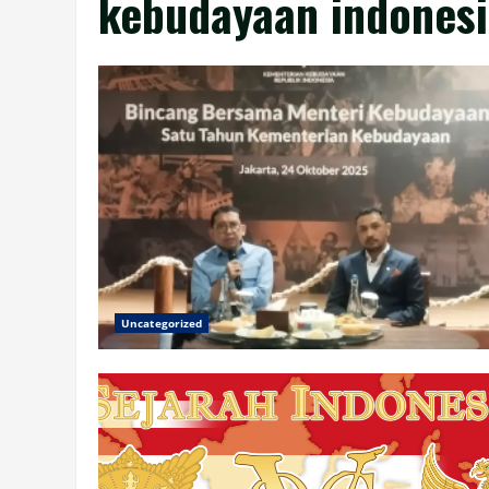
kebudayaan indones
Uncategorized