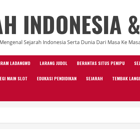
AH INDONESIA &
Mengenal Sejarah Indonesia Serta Dunia Dari Masa Ke Mas
GRAM LADANGWD
LARANG JUDOL
BERANTAS SITUS PENIPU
SE
EGI MAIN SLOT
EDUKASI PENDIDIKAN
SEJARAH
TEMBAK LANG