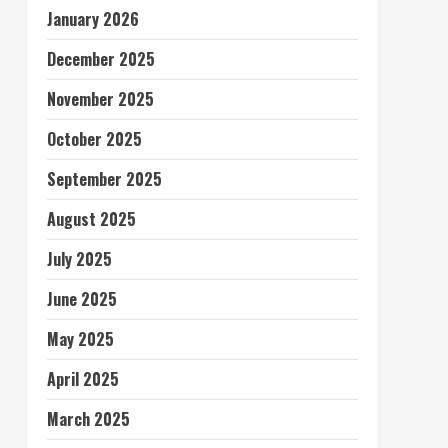
January 2026
December 2025
November 2025
October 2025
September 2025
August 2025
July 2025
June 2025
May 2025
April 2025
March 2025